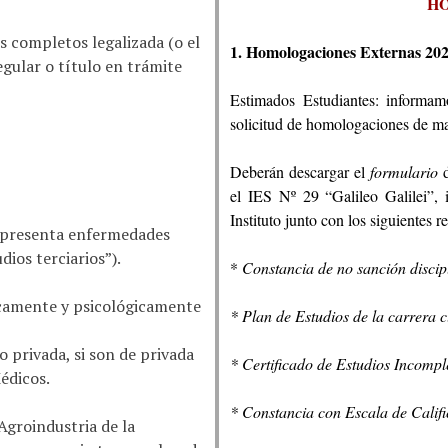
HO
s completos legalizada (o el
1. Homologaciones Externas 20
gular o título en trámite
Estimados Estudiantes: informam
solicitud de homologaciones de mat
Deberán descargar el
formulario
el IES Nº 29 “Galileo Galilei”, 
Instituto junto con los siguientes re
no presenta enfermedades
ios terciarios”).
*
Constancia de no sanción discip
ísicamente y psicológicamente
* Plan de Estudios de la carrera c
 privada, si son de privada
* Certificado de Estudios Incomple
édicos.
* Constancia con Escala de Califi
 Agroindustria de la