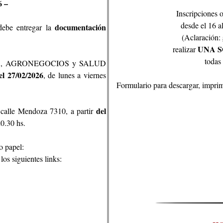
 –
Inscripciones 
desde el 16 al
documentación
ebe entregar la
(Aclaración:
UNA SO
realizar
todas 
ORIA, AGRONEGOCIOS y SALUD
 el
27/02/2026
, de lunes a viernes
Formulario para descargar, imprim
del
lle Mendoza 7310, a partir
20.30 hs.
o papel:
s siguientes links: