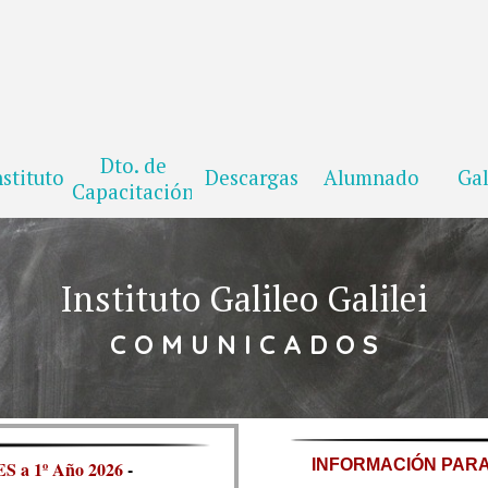
Dto. de
Saltar menú
nstituto
Descargas
Alumnado
Gal
Capacitación
Instituto Galileo Galilei
C O M U N I C A D O S
INFORMACIÓN PARA
S a 1º Año 2026
-