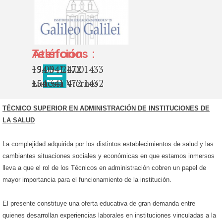
Vaya al Contenido
Atención
Teléfonos :
19.00 - 21.00
+54 341 472 1433
Saltar menú
Lunes a Viernes
+54 341 472 1432
T
ÉCNICO SUPERIOR EN ADMINISTRACIÓN DE INSTITUCIONES DE
LA SALUD
La complejidad adquirida por los distintos establecimientos de salud y las
cambiantes situaciones sociales y económicas en que estamos inmersos
lleva a que el rol de los Técnicos en administración cobren un papel de
mayor importancia para el funcionamiento de la institución.
El presente constituye una oferta educativa de gran demanda entre
quienes desarrollan experiencias laborales en instituciones vinculadas a la